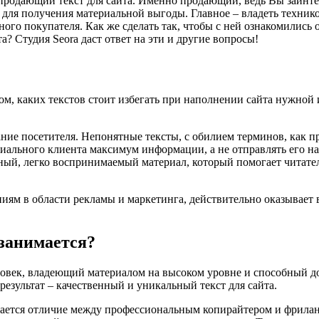
родающий текст для сайта. Именно продающий, ведь Вы заинтер
для получения материальной выгоды. Главное – владеть технико
го покупателя. Как же сделать так, чтобы с ней ознакомились от
а? Студия Seora даст ответ на эти и другие вопросы!
ом, каких текстов стоит избегать при наполнении сайта нужной 
ие посетителя. Непонятные тексты, с обилием терминов, как пра
нциального клиента максимум информации, а не отправлять его н
упный, легко воспринимаемый материал, который помогает чита
ям в области рекламы и маркетинга, действительно оказывает вл
 занимается?
еловек, владеющий материалом на высоком уровне и способный 
результат – качественный и уникальный текст для сайта.
ючается отличие между профессиональным копирайтером и фрилан