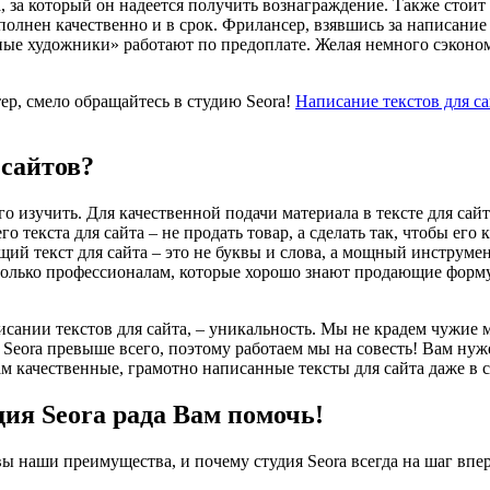
а, за который он надеется получить вознаграждение. Также стоит
полнен качественно и в срок. Фрилансер, взявшись за написание 
ые художники» работают по предоплате. Желая немного сэкономит
ер, смело обращайтесь в студию Seora!
Написание текстов для са
сайтов?
го изучить. Для качественной подачи материала в тексте для сай
 текста для сайта – не продать товар, а сделать так, чтобы ег
ий текст для сайта – это не буквы и слова, а мощный инструме
 только профессионалам, которые хорошо знают продающие форму
ании текстов для сайта, – уникальность. Мы не крадем чужие 
 Seora превыше всего, поэтому работаем мы на совесть! Вам ну
м качественные, грамотно написанные тексты для сайта даже в 
ия Seora рада Вам помочь!
ы наши преимущества, и почему студия Seora всегда на шаг впе