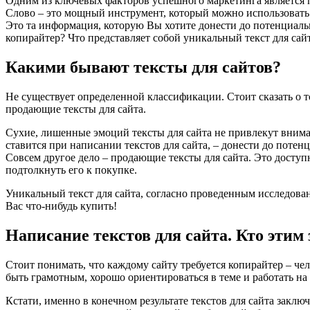
Одним из ключевых факторов успешного маркетинга является п
Слово – это мощный инструмент, который можно использовать 
Это та информация, которую Вы хотите донести до потенциально
копирайтер? Что представляет собой уникальный текст для сайт
Какими бывают тексты для сайтов?
Не существует определенной классификации. Стоит сказать о т
продающие тексты для сайта.
Сухие, лишенные эмоций тексты для сайта не привлекут вниман
ставится при написании текстов для сайта, – донести до поте
Совсем другое дело – продающие тексты для сайта. Это дост
подтолкнуть его к покупке.
Уникальный текст для сайта, согласно проведенным исследовани
Вас что-нибудь купить!
Написание текстов для сайта. Кто этим
Стоит понимать, что каждому сайту требуется копирайтер – ч
быть грамотным, хорошо ориентироваться в теме и работать на 
Кстати, именно в конечном результате текстов для сайта закл