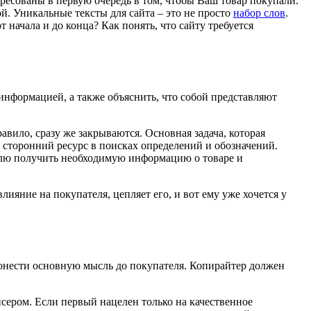
есованы в первую очередь в том, чтобы Ваш товар покупали.
й. Уникальные тексты для сайта – это не просто
набор слов
.
 начала и до конца? Как понять, что сайту требуется
информацией, а также объяснить, что собой представляют
вило, сразу же закрываются. Основная задача, которая
а сторонний ресурс в поисках определений и обозначений.
телю получить необходимую информацию о товаре и
ияние на покупателя, цепляет его, и вот ему уже хочется у
донести основную мысль до покупателя. Копирайтер должен
сером. Если первый нацелен только на качественное